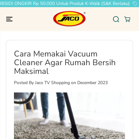
IDI ONGKIR Rp 50.000 Untuk Produk K-Walk (S&K Berlaku)
D
SKIP TO
CONTENT
Cara Memakai Vacuum
Cleaner Agar Rumah Bersih
Maksimal
Posted By Jaco TV Shopping
on
December 2023